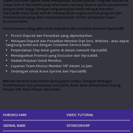
Super Exclusive seperti Anda mempunyai asisten pribadi. Program khusus ini
hanya ada di Vipclub88 yang telah kami rancang khusus untuk para pemain
NEW
dengan limit tinggi. Dengan bergabungnya Anda sebagai member
Vipclub88 maka Anda berhak mendapatkan segala bentuk program dan
keistimewaan yang akan menyempurnakan sistem pelayanan Super
TANGKAS
RTP
Exclusive kami.
Keistimewaan yang akan Anda dapatkan jika menjadi member Vipclub88:
DEPOSIT
Proses Deposit dan Penarikan yang diprioritaskan.
Melayani Deposit dan Penarikan Member Dari Sms, Website , atau dapat
langsung berbicara dengan Costumer Service kami.
WITHDRAW
Perpindahan Chip Antar game di dalam network Vipclub88.
Mendapatkan Promosi yang Excluvise dari Vipclub88.
PROMOSI
Hadiah/Kejutan Untuk Member.
Layanan Team Khusus Member VIP dalam 24 jam.
Undangan untuk Acara Spesial dari Vipclub88.
DOWNLOAD APLIKASI
Nikmati dimensi baru dalam dunia game online. Dengan berbagai
keistimewaan dan penawaran exclusive, Anda akan menemukan Ruang
REFERRAL
Khusus VIP, Anda Pantas Ada Disini.
JACKPOT
VIP MEMBER
HUBUNGI KAMI
VIDEO TUTORIAL
JADWAL BANK
SPONSORSHIP
HUBUNGI KAMI